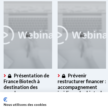
Présentation de
Prévenir
France Biotech à
restructurer financer :
destination des
accompagnement
membres
juridique des biotech
en difficulté
Ce contenu est réservé aux
Nous utilisons des cookies
membres. Merci de vous
Ce contenu est réservé aux