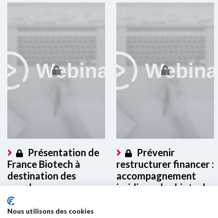
Présentation de
Prévenir
France Biotech à
restructurer financer :
destination des
accompagnement
membres
juridique des biotech
en difficulté
Ce contenu est réservé aux
Nous utilisons des cookies
membres. Merci de vous
Ce contenu est réservé aux