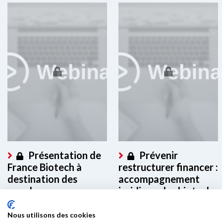
Présentation de
Prévenir
France Biotech à
restructurer financer :
destination des
accompagnement
membres
juridique des biotech
en difficulté
Ce contenu est réservé aux
Nous utilisons des cookies
membres. Merci de vous
Ce contenu est réservé aux