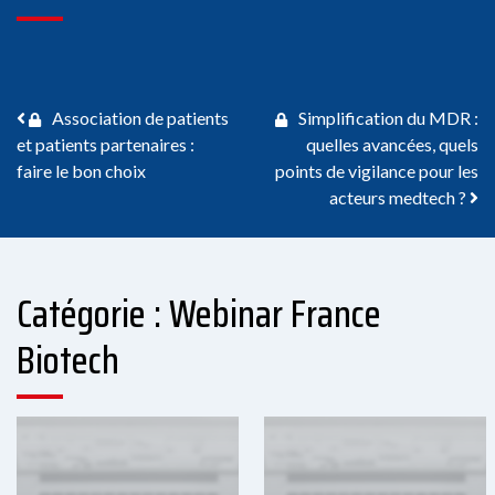
Navigation des articles
Association de patients
Simplification du MDR :
et patients partenaires :
quelles avancées, quels
faire le bon choix
points de vigilance pour les
acteurs medtech ?
Catégorie : Webinar France
Biotech