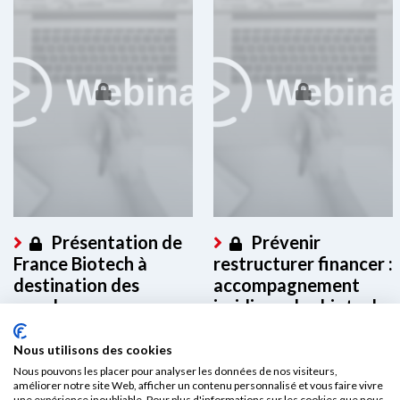
Présentation de
Prévenir
France Biotech à
restructurer financer :
destination des
accompagnement
membres
juridique des biotech
en difficulté
Ce contenu est réservé aux
Nous utilisons des cookies
membres. Merci de vous
Ce contenu est réservé aux
connecter à votre espace...
Nous pouvons les placer pour analyser les données de nos visiteurs,
membres. Merci de vous
améliorer notre site Web, afficher un contenu personnalisé et vous faire vivre
connecter à votre espace...
une expérience inoubliable. Pour plus d'informations sur les cookies que nous