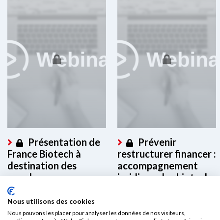
Présentation de
Prévenir
France Biotech à
restructurer financer :
destination des
accompagnement
membres
juridique des biotech
en difficulté
Ce contenu est réservé aux
Nous utilisons des cookies
membres. Merci de vous
Ce contenu est réservé aux
connecter à votre espace...
Nous pouvons les placer pour analyser les données de nos visiteurs,
membres. Merci de vous