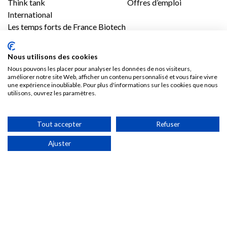
Think tank
Offres d’emploi
International
Les temps forts de France Biotech
Gouvernance et équipe
Contenus
Presse
Nous utilisons des cookies
Nous pouvons les placer pour analyser les données de nos visiteurs,
Vidéos
Les communiqués France Biotech
améliorer notre site Web, afficher un contenu personnalisé et vous faire vivre
une expérience inoubliable. Pour plus d'informations sur les cookies que nous
Publications
Les communiqués des Adhérents
utilisons, ouvrez les paramètres.
Kit médias
Nous rejoindre
Tout accepter
Refuser
Adhésion
Ajuster
Les avantages d’adhérer à France Biotech
Accès adhérent
Politique de confidentialité & Cookies