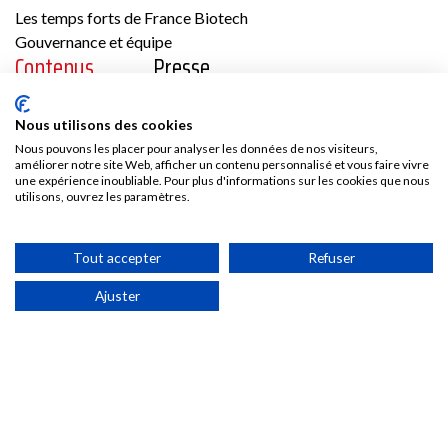
Les temps forts de France Biotech
Gouvernance et équipe
Contenus
Presse
Vidéos
Les communiqués France Biotech
Nous utilisons des cookies
Publications
Les communiqués des Adhérents
Nous pouvons les placer pour analyser les données de nos visiteurs,
Kit médias
améliorer notre site Web, afficher un contenu personnalisé et vous faire vivre
une expérience inoubliable. Pour plus d'informations sur les cookies que nous
Nous rejoindre
utilisons, ouvrez les paramètres.
Adhésion
Tout accepter
Refuser
Les avantages d’adhérer à France Biotech
Accès adhérent
Ajuster
Politique de confidentialité & Cookies
©2025
Conditions générales d’utilisation et mentions
France
légales