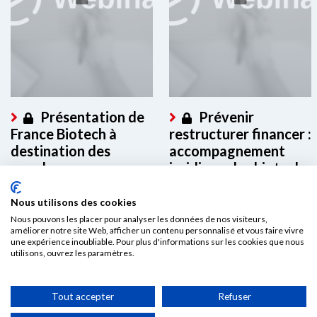
Présentation de
Prévenir
France Biotech à
restructurer financer :
destination des
accompagnement
membres
juridique des biotech
en difficulté
Ce contenu est réservé aux
Nous utilisons des cookies
membres. Merci de vous
Ce contenu est réservé aux
connecter à votre espace...
Nous pouvons les placer pour analyser les données de nos visiteurs,
membres. Merci de vous
améliorer notre site Web, afficher un contenu personnalisé et vous faire vivre
connecter à votre espace...
une expérience inoubliable. Pour plus d'informations sur les cookies que nous
utilisons, ouvrez les paramètres.
Tout accepter
Refuser
Politique de confidentialité & Cookies
©2025
Conditions générales d’utilisation et mentions