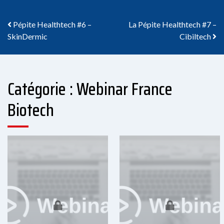
Navigation des articles
Pépite Healthtech #6 –
La Pépite Healthtech #7 –
SkinDermic
Cibiltech
Catégorie : Webinar France
Biotech