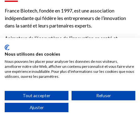
France Biotech, fondée en 1997, est une association
indépendante qui fédère les entrepreneurs de l’innovation
dans la santé et leurs partenaires experts.
Animateur de l’écosystème de l’innovation en santé et
interlocuteur privilégié des pouvoirs publics, France Biotech
contribue à relever les défis du secteur HealthTech et à
Nous utilisons des cookies
proposer des solutions concrètes.
Nous pouvons les placer pour analyser les données de nos visiteurs,
améliorer notre site Web, afficher un contenu personnalisé et vous faire vivre
une expérience inoubliable. Pour plus d'informations sur les cookies que nous
utilisons, ouvrez les paramètres.
Tout accepter
Refuser
Nous découvrir
Réseau
Agenda
Ajuster
La Healthtech en France
Nos adhérents
France Biotech
Nos partenaires
Think tank
Offres d’emploi