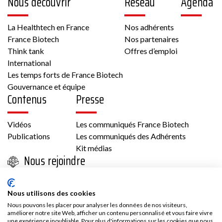
Nous découvrir
Réseau
Agenda
Biotech
La Healthtech en France
Nos adhérents
6 rue Pierre Haret 75009 PARIS France
France Biotech
Nos partenaires
Autre, Culture cellulaire
Think tank
Offres d’emploi
International
Les temps forts de France Biotech
Voir la fiche
Gouvernance et équipe
Contenus
Presse
Membre France Biotech
Vidéos
Les communiqués France Biotech
Publications
Les communiqués des Adhérents
Kit médias
Nous rejoindre
Biotech
Adhésion
Nous utilisons des cookies
33 43 av Georges Pompidou 31130 Balma
Les avantages d’adhérer à France Biotech
Accès adhérent
Nous pouvons les placer pour analyser les données de nos visiteurs,
France
améliorer notre site Web, afficher un contenu personnalisé et vous faire vivre
une expérience inoubliable. Pour plus d'informations sur les cookies que nous