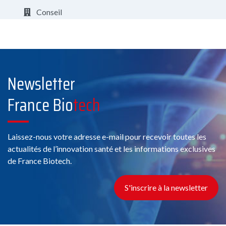
Conseil
https://carolinecoachconseil.fr/
Voir la fiche
Newsletter
Membre France Biotech
France Bio
tech
Laissez-nous votre adresse e-mail pour recevoir toutes les
actualités de l’innovation santé et les informations exclusives
de France Biotech.
Conseil
11 Chemin de Phialeix, 63970 Aydat
S'inscrire à la newsletter
Voir la fiche