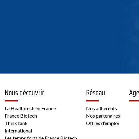
la fiche
nce Biotech
Nous découvrir
Réseau
Ag
la fiche
La Healthtech en France
Nos adhérents
France Biotech
Nos partenaires
Think tank
Offres d’emploi
nce Biotech
International
Les temps forts de France Biotech