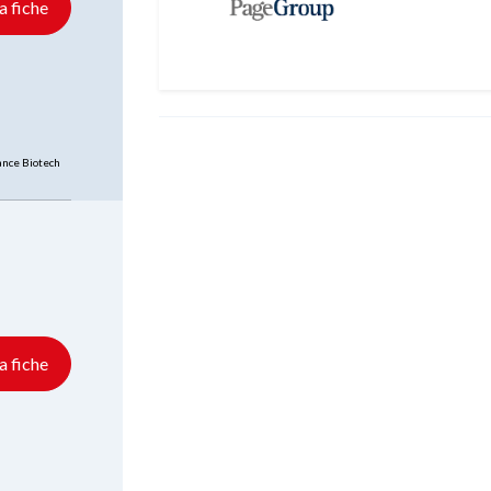
la fiche
nce Biotech
la fiche