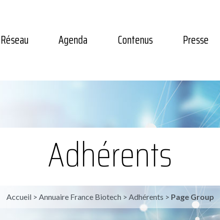
Réseau
Agenda
Contenus
Presse
Adhérents
Accueil
>
Annuaire France Biotech
>
Adhérents
>
Page Group