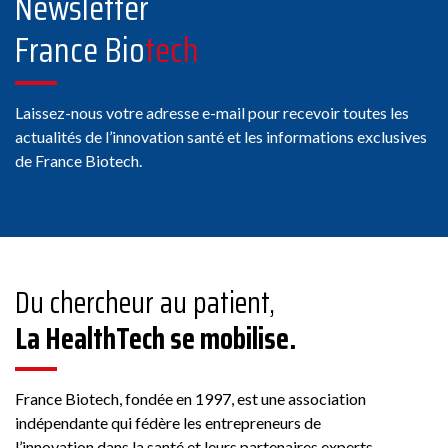
Newsletter
Voir 
11 Chemin de Phialeix, 63970
France Bio
tech
Aydat
Membre Fra
Laissez-nous votre adresse e-mail pour recevoir toutes les
actualités de l’innovation santé et les informations exclusives
de France Biotech.
ABBACO
Conseil
Du chercheur au patient,
Voir 
178 Rue Grande, 77300
La HealthTech se mobilise.
Fontainebleau, France
Membre Fra
France Biotech, fondée en 1997, est une association
indépendante qui fédère les entrepreneurs de
l’innovation dans la santé et leurs partenaires experts.