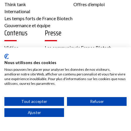
Think tank
Offres d’emploi
Membre France Biotech
International
Les temps forts de France Biotech
Gouvernance et équipe
Contenus
Presse
Vidéos
Les communiqués France Biotech
Biotech
Publications
Les communiqués des Adhérents
Kit médias
Nous utilisons des cookies
33 43 av Georges Pompidou 31130 Balma
Nous rejoindre
Nous pouvons les placer pour analyser les données de nos visiteurs,
France
améliorer notre site Web, afficher un contenu personnalisé et vous faire vivre
une expérience inoubliable. Pour plus d'informations sur les cookies que nous
Cardiologie/Vasculaire, Métabolisme,
Adhésion
utilisons, ouvrez les paramètres.
Oncologie
Les avantages d’adhérer à France Biotech
Accès adhérent
Tout accepter
Refuser
Voir la fiche
Ajuster
Membre France Biotech