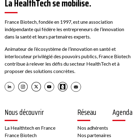
La HealthTech se mobilise.
178 Rue Grande, 77300 Fontainebleau, France
France Biotech, fondée en 1997, est une association
indépendante qui fédère les entrepreneurs de l’innovation
Voir la fiche
dans la santé et leurs partenaires experts.
Membre France Biotech
Animateur de l’écosystème de l’innovation en santé et
interlocuteur privilégié des pouvoirs publics, France Biotech
contribue à relever les défis du secteur HealthTech et à
proposer des solutions concrètes.
Biotech
6 rue Pierre Haret 75009 PARIS France
Nous découvrir
Réseau
Agenda
Autre, Culture cellulaire
La Healthtech en France
Nos adhérents
Voir la fiche
France Biotech
Nos partenaires