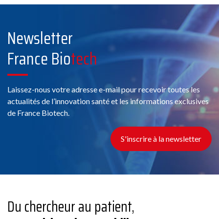
Newsletter
France Bio
tech
Conseil
Laissez-nous votre adresse e-mail pour recevoir toutes les
11 Chemin de Phialeix, 63970 Aydat
actualités de l’innovation santé et les informations exclusives
de France Biotech.
Voir la fiche
S'inscrire à la newsletter
Membre France Biotech
ABBACO
Du chercheur au patient,
Conseil