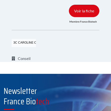
Voir la fiche
Membre France Biotech
3C CAROLINE COACH CONSEIL
Conseil
https://carolinecoachconseil.fr/
Voir la fiche
Newsletter
Membre France Biotech
France Bio
tech