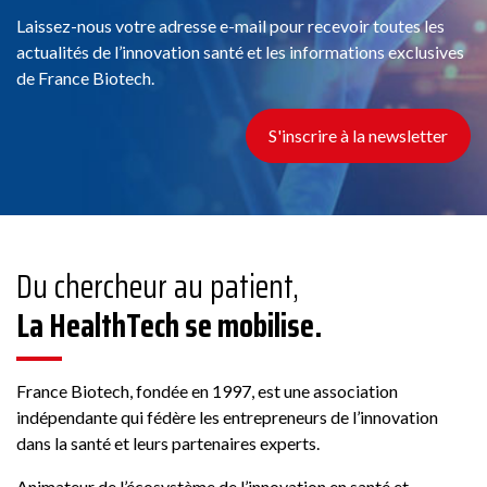
Laissez-nous votre adresse e-mail pour recevoir toutes les
actualités de l’innovation santé et les informations exclusives
de France Biotech.
Conseil
11 Chemin de Phialeix, 63970 Aydat
S'inscrire à la newsletter
Voir la fiche
Membre France Biotech
Du chercheur au patient,
La HealthTech se mobilise.
ABBACO
France Biotech, fondée en 1997, est une association
indépendante qui fédère les entrepreneurs de l’innovation
Conseil
dans la santé et leurs partenaires experts.
178 Rue Grande, 77300 Fontainebleau, France
Animateur de l’écosystème de l’innovation en santé et