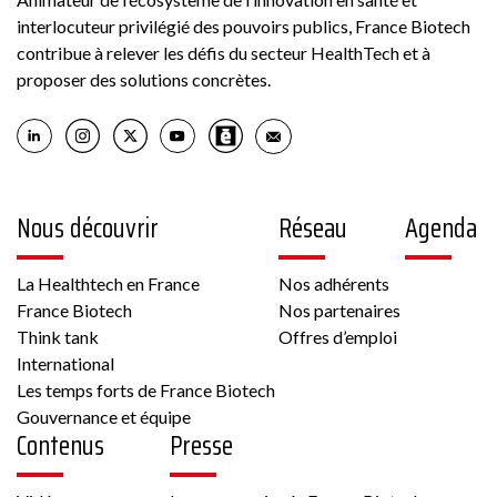
interlocuteur privilégié des pouvoirs publics, France Biotech
Voir la fiche
contribue à relever les défis du secteur HealthTech et à
proposer des solutions concrètes.
Membre France Biotech
Nous découvrir
Réseau
Agenda
Biotech
La Healthtech en France
Nos adhérents
6 rue Pierre Haret 75009 PARIS France
France Biotech
Nos partenaires
Think tank
Offres d’emploi
Autre, Culture cellulaire
International
Les temps forts de France Biotech
Gouvernance et équipe
Voir la fiche
Contenus
Presse
Membre France Biotech