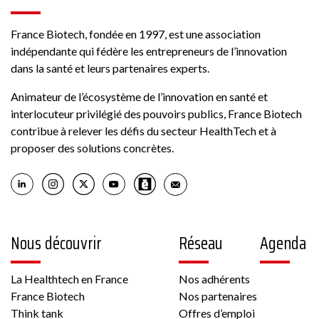
France Biotech, fondée en 1997, est une association
Voir la fiche
indépendante qui fédère les entrepreneurs de l’innovation
dans la santé et leurs partenaires experts.
Membre France Biotech
Animateur de l’écosystème de l’innovation en santé et
interlocuteur privilégié des pouvoirs publics, France Biotech
contribue à relever les défis du secteur HealthTech et à
proposer des solutions concrètes.
Biotech
6 rue Pierre Haret 75009 PARIS France
Autre, Culture cellulaire
Nous découvrir
Réseau
Agenda
La Healthtech en France
Nos adhérents
Voir la fiche
France Biotech
Nos partenaires
Think tank
Offres d’emploi
Membre France Biotech