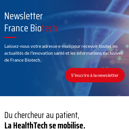
Newsletter
France Bio
tech
Conseil
11 Chemin de Phialeix, 63970 Aydat
Laissez-nous votre adresse e-mail pour recevoir toutes les
actualités de l’innovation santé et les informations exclusives
Voir la fiche
de France Biotech.
Membre France Biotech
S'inscrire à la newsletter
ABBACO
Du chercheur au patient,
Conseil
La HealthTech se mobilise.
178 Rue Grande, 77300 Fontainebleau, France