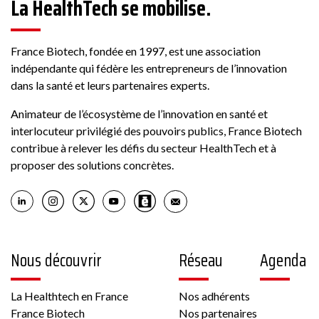
La HealthTech se mobilise.
178 Rue Grande, 77300 Fontainebleau, France
France Biotech, fondée en 1997, est une association
indépendante qui fédère les entrepreneurs de l’innovation
Voir la fiche
dans la santé et leurs partenaires experts.
Membre France Biotech
Animateur de l’écosystème de l’innovation en santé et
interlocuteur privilégié des pouvoirs publics, France Biotech
contribue à relever les défis du secteur HealthTech et à
proposer des solutions concrètes.
Biotech
6 rue Pierre Haret 75009 PARIS France
Nous découvrir
Réseau
Agenda
Autre, Culture cellulaire
La Healthtech en France
Nos adhérents
France Biotech
Nos partenaires
Voir la fiche