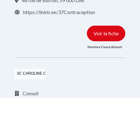
46 rue de Buffon, 59 000 Lille
https://linktr.ee/37Contraception
Voir la fiche
Membre France Biotech
3C CAROLINE COACH CONSEIL
Conseil
https://carolinecoachconseil.fr/
Voir la fiche