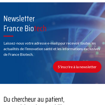
Membre France Biotech
Newsletter
France Bio
tech
Conseil
Laissez-nous votre adresse e-mail pour recevoir toutes les
11 Chemin de Phialeix, 63970 Aydat
actualités de l’innovation santé et les informations exclusives
de France Biotech.
Voir la fiche
S'inscrire à la newsletter
Membre France Biotech
ABBACO
Du chercheur au patient,
Conseil