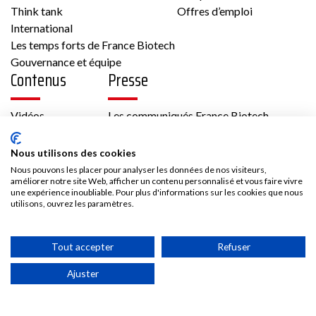
Think tank
Offres d’emploi
International
Membre France Biotech
Les temps forts de France Biotech
Gouvernance et équipe
Contenus
Presse
Vidéos
Les communiqués France Biotech
Biotech
Publications
Les communiqués des Adhérents
Kit médias
Nous utilisons des cookies
33 43 av Georges Pompidou 31130 Balma
Nous rejoindre
Nous pouvons les placer pour analyser les données de nos visiteurs,
France
améliorer notre site Web, afficher un contenu personnalisé et vous faire vivre
une expérience inoubliable. Pour plus d'informations sur les cookies que nous
Cardiologie/Vasculaire, Métabolisme,
Adhésion
utilisons, ouvrez les paramètres.
Oncologie
Les avantages d’adhérer à France Biotech
Accès adhérent
Tout accepter
Refuser
Voir la fiche
Ajuster
Membre France Biotech