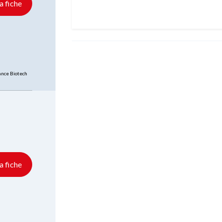
la fiche
nce Biotech
la fiche