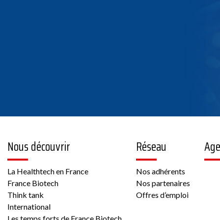
la fiche
nce Biotech
Nous découvrir
Réseau
Ag
la fiche
La Healthtech en France
Nos adhérents
France Biotech
Nos partenaires
Think tank
Offres d’emploi
nce Biotech
International
Les temps forts de France Biotech