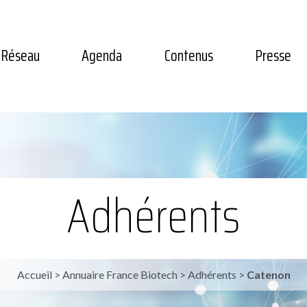
Réseau
Agenda
Contenus
Presse
Adhérents
Accueil
>
Annuaire France Biotech
>
Adhérents
>
Catenon