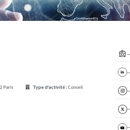
C
L
2 Paris
Type d'activité :
Conseil
I
X
Y