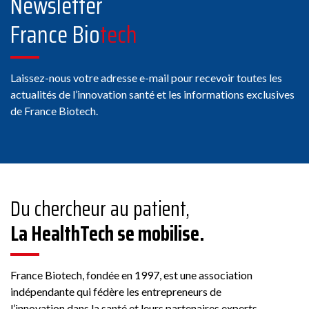
Newsletter
Voir 
11 Chemin de Phialeix, 63970
France Bio
tech
Aydat
Membre Fra
Laissez-nous votre adresse e-mail pour recevoir toutes les
actualités de l’innovation santé et les informations exclusives
de France Biotech.
ABBACO
Conseil
Du chercheur au patient,
Voir 
178 Rue Grande, 77300
La HealthTech se mobilise.
Fontainebleau, France
Membre Fra
France Biotech, fondée en 1997, est une association
indépendante qui fédère les entrepreneurs de
l’innovation dans la santé et leurs partenaires experts.