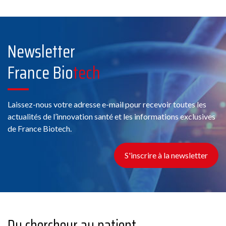
Voir la fiche
Membre France Biotech
Newsletter
France Bio
tech
Conseil
Laissez-nous votre adresse e-mail pour recevoir toutes les
actualités de l’innovation santé et les informations exclusives
11 Chemin de Phialeix, 63970 Aydat
de France Biotech.
Voir la fiche
S'inscrire à la newsletter
Membre France Biotech
ABBACO
Du chercheur au patient,