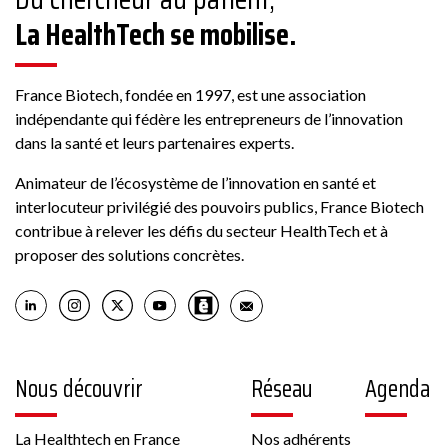
La HealthTech se mobilise.
Conseil
178 Rue Grande, 77300 Fontainebleau, France
France Biotech, fondée en 1997, est une association
indépendante qui fédère les entrepreneurs de l’innovation
dans la santé et leurs partenaires experts.
Voir la fiche
Animateur de l’écosystème de l’innovation en santé et
Membre France Biotech
interlocuteur privilégié des pouvoirs publics, France Biotech
contribue à relever les défis du secteur HealthTech et à
proposer des solutions concrètes.
Biotech
Nous découvrir
Réseau
Agenda
6 rue Pierre Haret 75009 PARIS France
Autre, Culture cellulaire
La Healthtech en France
Nos adhérents