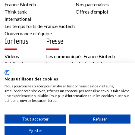
France Biotech
Nos partenaires
Voir la fiche
Think tank
Offres d’emploi
International
Membre France Biotech
Les temps forts de France Biotech
Gouvernance et équipe
Contenus
Presse
Vidéos
Les communiqués France Biotech
Publications
Les communiqués des Adhérents
Biotech
Kit médias
Nous rejoindre
Nous utilisons des cookies
33 43 av Georges Pompidou 31130 Balma
Nous pouvons les placer pour analyser les données de nos visiteurs,
France
améliorer notre site Web, afficher un contenu personnalisé et vous faire vivre
Adhésion
une expérience inoubliable. Pour plus d'informations sur les cookies que nous
Cardiologie/Vasculaire, Métabolisme,
Les avantages d’adhérer à France Biotech
utilisons, ouvrez les paramètres.
Oncologie
Accès adhérent
Tout accepter
Refuser
Voir la fiche
Ajuster