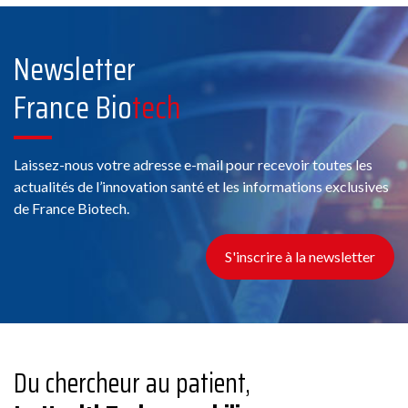
Voir la fiche
Newsletter
Membre France Biotech
France Bio
tech
Laissez-nous votre adresse e-mail pour recevoir toutes les
actualités de l’innovation santé et les informations exclusives
de France Biotech.
Conseil
11 Chemin de Phialeix, 63970 Aydat
S'inscrire à la newsletter
Voir la fiche
Membre France Biotech
Du chercheur au patient,