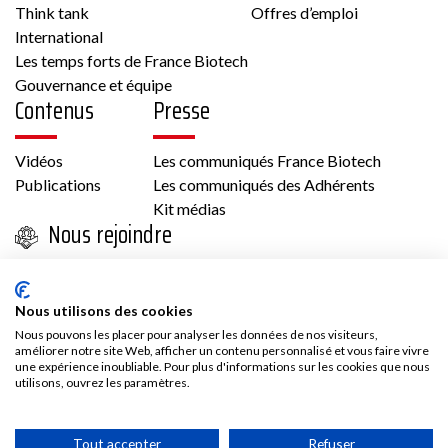
Think tank
Offres d’emploi
Autre, Culture cellulaire
International
Les temps forts de France Biotech
Gouvernance et équipe
Voir la fiche
Contenus
Presse
Membre France Biotech
Vidéos
Les communiqués France Biotech
Publications
Les communiqués des Adhérents
Kit médias
Nous rejoindre
Biotech
Adhésion
Les avantages d’adhérer à France Biotech
Nous utilisons des cookies
33 43 av Georges Pompidou 31130 Balma
Accès adhérent
Nous pouvons les placer pour analyser les données de nos visiteurs,
France
améliorer notre site Web, afficher un contenu personnalisé et vous faire vivre
une expérience inoubliable. Pour plus d'informations sur les cookies que nous
Cardiologie/Vasculaire, Métabolisme,
utilisons, ouvrez les paramètres.
Oncologie
Tout accepter
Refuser