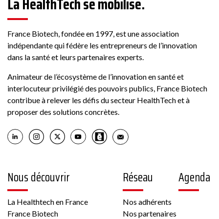
La HealthTech se mobilise.
ABBACO
France Biotech, fondée en 1997, est une association
indépendante qui fédère les entrepreneurs de l’innovation
Conseil
dans la santé et leurs partenaires experts.
178 Rue Grande, 77300 Fontainebleau, France
Animateur de l’écosystème de l’innovation en santé et
interlocuteur privilégié des pouvoirs publics, France Biotech
Voir la fiche
contribue à relever les défis du secteur HealthTech et à
proposer des solutions concrètes.
Membre France Biotech
Nous découvrir
Réseau
Agenda
Biotech
La Healthtech en France
Nos adhérents
6 rue Pierre Haret 75009 PARIS France
France Biotech
Nos partenaires