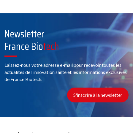
Voir la fiche
Membre France Biotech
Newsletter
France Bio
tech
Conseil
Laissez-nous votre adresse e-mail pour recevoir toutes les
actualités de l’innovation santé et les informations exclusives
11 Chemin de Phialeix, 63970 Aydat
de France Biotech.
S'inscrire à la newsletter
Voir la fiche
Membre France Biotech