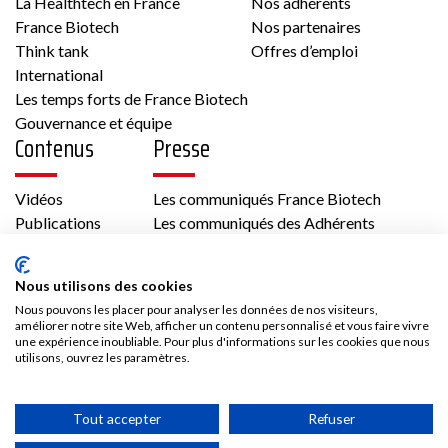
La Healthtech en France
Nos adhérents
France Biotech
Nos partenaires
Think tank
Offres d’emploi
Voir la fiche
International
Les temps forts de France Biotech
Membre France Biotech
Gouvernance et équipe
Contenus
Presse
Vidéos
Les communiqués France Biotech
Publications
Les communiqués des Adhérents
Kit médias
Biotech
Nous rejoindre
Nous utilisons des cookies
33 43 av Georges Pompidou 31130 Balma
Nous pouvons les placer pour analyser les données de nos visiteurs,
France
Adhésion
améliorer notre site Web, afficher un contenu personnalisé et vous faire vivre
une expérience inoubliable. Pour plus d'informations sur les cookies que nous
Les avantages d’adhérer à France Biotech
Cardiologie/Vasculaire, Métabolisme,
utilisons, ouvrez les paramètres.
Accès adhérent
Oncologie
Tout accepter
Refuser
Voir la fiche