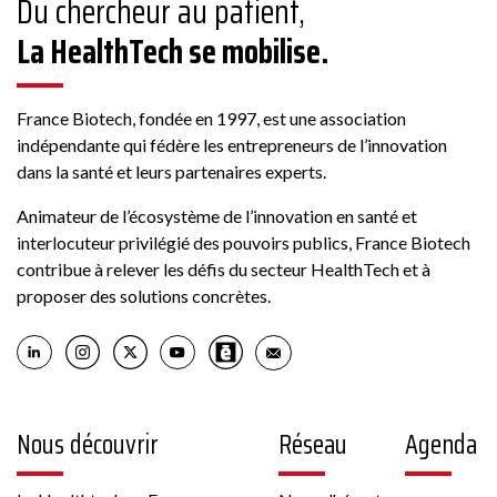
Du chercheur au patient,
ABBACO
La HealthTech se mobilise.
Conseil
178 Rue Grande, 77300 Fontainebleau, France
France Biotech, fondée en 1997, est une association
indépendante qui fédère les entrepreneurs de l’innovation
dans la santé et leurs partenaires experts.
Voir la fiche
Animateur de l’écosystème de l’innovation en santé et
interlocuteur privilégié des pouvoirs publics, France Biotech
Membre France Biotech
contribue à relever les défis du secteur HealthTech et à
proposer des solutions concrètes.
Biotech
Nous découvrir
Réseau
Agenda
6 rue Pierre Haret 75009 PARIS France
Autre, Culture cellulaire