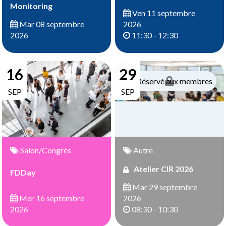
Monitoring
Ven 11 septembre
2026
Mar 08 septembre
11:30 - 12:30
2026
16
29
Réservé aux membres
SEP
SEP
Salon/Congrès
Autre
Atelier CIR 2026
FDDay
Mar 29 septembre
Mer 16 septembre
2026
2026
08:30 - 10:30