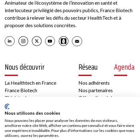
Animateur de l’écosystème de l’innovation en santé et
interlocuteur privilégié des pouvoirs publics, France Biotech
contribue à relever les défis du secteur HealthTech et à
proposer des solutions concrètes.
Nous découvrir
Réseau
Agenda
La Healthtech en France
Nos adhérents
France Biotech
Nos partenaires
Think tank
Offres d’emploi
International
Les temps forts de France Biotech
Nous utilisons des cookies
Gouvernance et équipe
Nous pouvons les placer pour analyser les données de nos visiteurs,
Contenus
Presse
améliorer notre site Web, afficher un contenu personnalisé et vous faire vivre
une expérience inoubliable. Pour plus d'informations sur les cookies que nous
utilisons, ouvrez les paramètres.