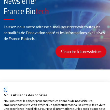
Newsletter
France Bio
tech
Laissez-nous votre adresse e-mail pour recevoir toutes les
actualités de l’innovation santé et les informations exclusives
de France Biotech.
S'inscrire à la newsletter
Du chercheur au patient,
La HealthTech se mobilise.
Nous utilisons des cookies
Nous pouvons les placer pour analyser les données de nos visiteurs,
améliorer notre site Web, afficher un contenu personnalisé et vous faire vivre
France Biotech, fondée en 1997, est une association
une expérience inoubliable. Pour plus d'informations sur les cookies que nous